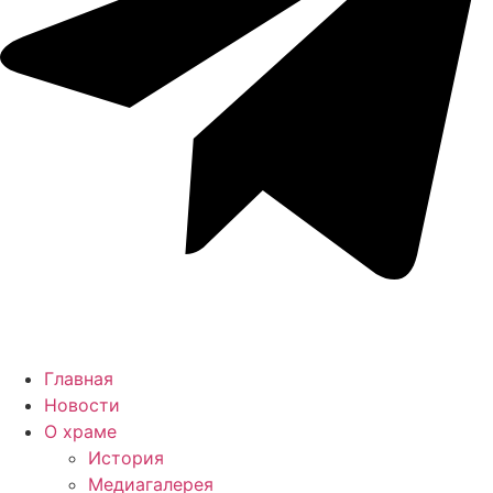
Главная
Новости
О храме
История
Медиагалерея