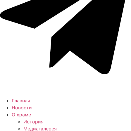
Главная
Новости
О храме
История
Медиагалерея